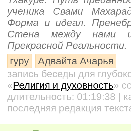
ученика Свами Махара
Форма и идеал. Пренеб
Стена между нами и
Прекрасной Реальности.
гуру
Адвайта Ачарья
запись беседы для глубок
«
Религия и духовность
»
со
длительность:
01:19:38
| к
последняя редакция текста