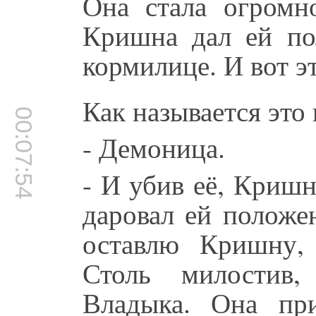
Она стала огромн
Кришна дал ей по
кормилице. И вот э
Как называется это
00:07:54
- Демоница.
- И убив её, Кришн
даровал ей положе
оставлю Кришну,
Столь милостив,
Владыка. Она пр