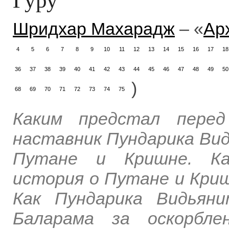
Шридхар Махарадж
– «
Ар
4
5
6
7
8
9
10
11
12
13
14
15
16
17
18
36
37
38
39
40
41
42
43
44
45
46
47
48
49
50
)
68
69
70
71
72
73
74
75
Каким предстал перед
наставник Пундарика Ви
Путане и Кришне. Как
история о Путане и Кри
Как Пундарика Видьян
Баларама за оскорбле