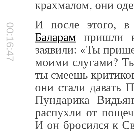
крахмалом, они оде
И после этого, 
00:16:47
Баларам
пришли к
заявили: «Ты прише
моими слугами? Ты
ты смеешь критиков
они стали давать 
Пундарика Видьян
распухли от пощеч
И он бросился к С