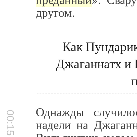
другом.
Как Пундарик
Джаганнатх и 
Однажды случило
00:15:13
надели на Джаганн