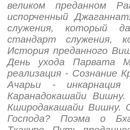
великом преданном Ра
испорченный Джаганнат
служения, который д
стандарт служения, к
История преданного Виш
День ухода Парвата М
реализация - Сознание 
Ачарьи - инкарнация 
Каранадокашайи Вишну. 
Кширодакашайи Вишну. 
Господа? Поэма о Бх
Тхакуре. Путь преданн