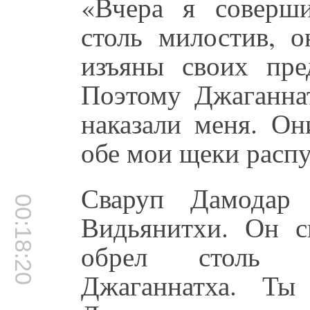
«Вчера я соверши
столь милостив, 
изъяны своих пре
Поэтому Джаганна
наказали меня. О
обе мои щеки расп
Сваруп Дамодар 
00:18:20
Видьянитхи. Он с
обрел столь в
Джаганнатха. Ты