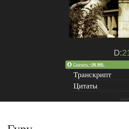
D:
2
Скачать
~36 Мб.
Транскрипт
Цитаты
adver
Гуру