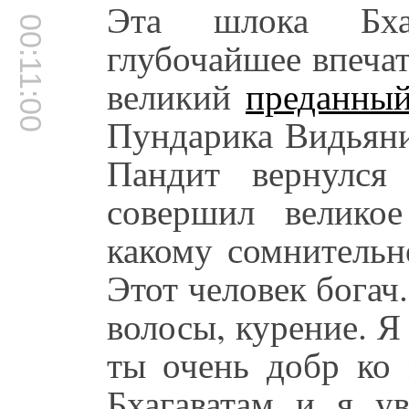
Эта шлока Бхаг
00:11:00
глубочайшее впечат
великий
преданны
Пундарика Видьяни
Пандит вернулся
совершил велико
какому сомнительн
Этот человек богач
волосы, курение. Я 
ты очень добр ко
Бхагаватам и я ув