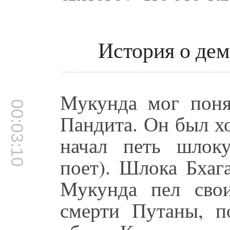
История о де
Мукунда мог поня
00:03:10
Пандита. Он был х
начал петь шло
поет). Шлока Бхаг
Мукунда пел сво
смерти Путаны, п