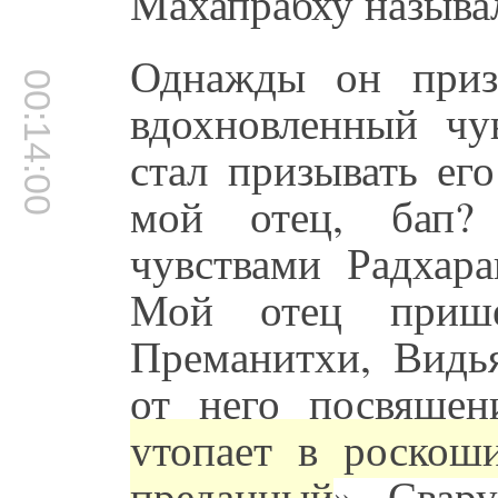
Махапрабху называ
Однажды он при
00:14:00
вдохновленный ч
стал призывать его
мой отец, бап? 
чувствами Радхара
Мой отец прише
Преманитхи, Видь
от него посвящен
утопает в роскош
преданный
». Свар