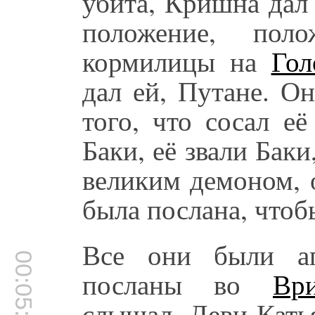
убита, Кришна дал
положение, поло
кормилицы на
Гол
дал ей, Путане. О
того, что сосал е
Баки, её звали Баки
великим демоном, 
была послана, что
Все они были а
00:05:02
посланы во
Ври
слышал, Деви Кать