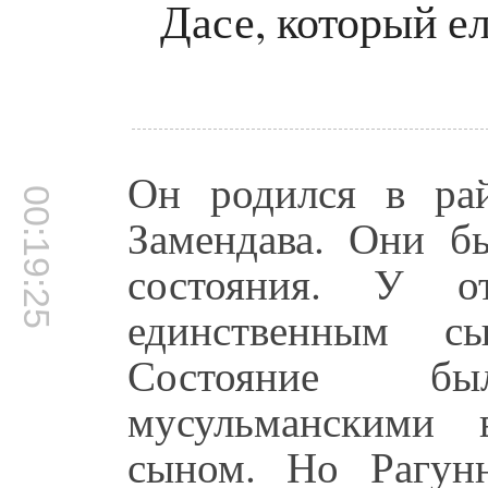
Дасе, который е
Он родился в ра
00:19:25
Замендава. Они б
состояния. У о
единственным с
Состояние б
мусульманскими 
сыном. Но Рагун