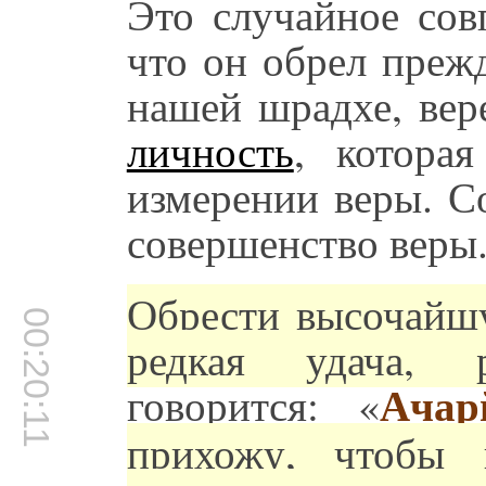
Это случайное сов
что он обрел преж
нашей шрадхе, вер
личность
, котора
измерении веры. С
совершенство веры
Обрести высочайшу
00:20:11
редкая удача, р
говорится: «
Ачар
прихожу, чтобы 