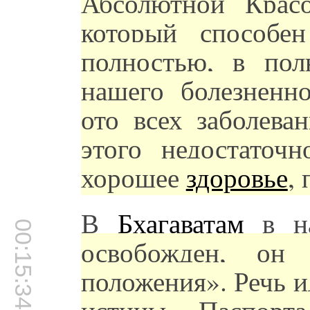
Абсолютной Крас
который способе
полностью, в пол
нашего болезненно
ото всех заболева
этого недостаточн
хорошее
здоровье
,
В
Бхагаватам
в на
00:15:34
освобожден, он
положения». Речь 
истины. Паспорта