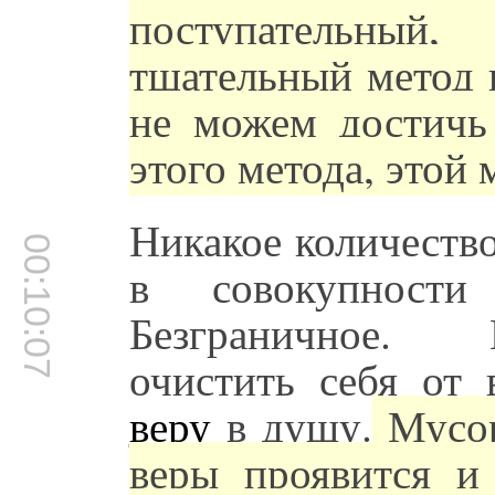
поступательны
тщательный метод 
не можем достичь 
этого метода, этой 
Никакое количеств
00:10:07
в совокупност
Безграничное. 
очистить себя от 
веру
в душу.
Мусор
веры проявится и