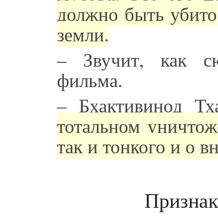
должно быть убито
земли.
– Звучит, как с
фильма.
– Бхактивинод Тх
тотальном уничтоже
так и тонкого и о 
Признак