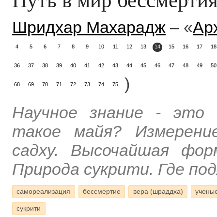
Шридхар Махарадж
– «
Ар
4
5
6
7
8
9
10
11
12
13
14
15
16
17
18
36
37
38
39
40
41
42
43
44
45
46
47
48
49
50
)
68
69
70
71
72
73
74
75
Научное знание - это 
такое майя? Измерени
садху. Высочайшая фор
Природа сукрити. Где по
самореализация
бессмертие
вера (шраддха)
учены
сукрити