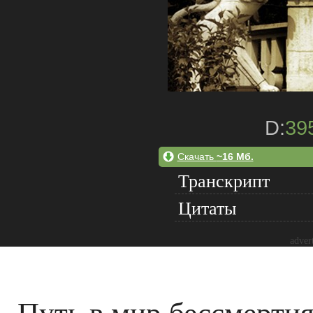
D:
39
Скачать
~16 Мб.
Транскрипт
Цитаты
adver
Путь в мир бессмерти