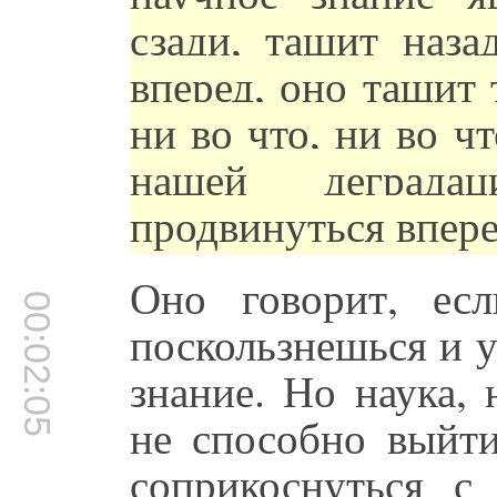
сзади, тащит наза
вперед, оно тащит 
ни во что, ни во ч
нашей деград
продвинуться впере
Оно говорит, ес
00:02:05
поскользнешься и у
знание. Но наука,
не способно выйти
соприкоснуться с