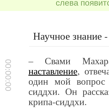
слева появитс
Научное знание -
– Свами Махар
00:00:00
наставление
, отвеч
один мой вопрос 
сиддхи. Он расска
крипа-сиддхи.