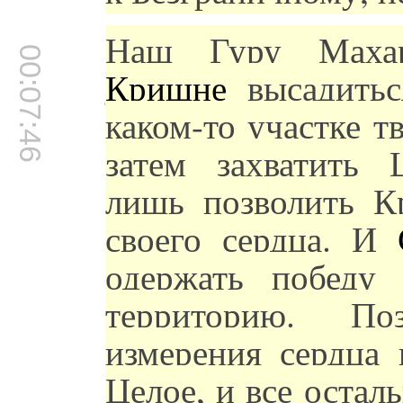
Наш Гуру Махар
00:07:46
Кришне
высадитьс
каком-то участке т
затем захватить 
лишь позволить К
своего сердца. И
одержать победу
территорию. По
измерения сердца 
Целое, и все остал