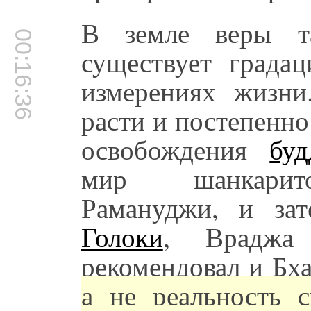
В земле веры та
00:16:36
существует града
измерениях жизн
расти и постепенн
освобождения
буд
мир шанкарито
Рамануджи, и зат
Голоки
, Врадж
рекомендовал и Бха
а не реальность 