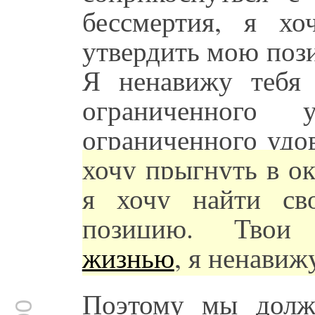
бессмертия, я х
утвердить мою пози
Я ненавижу тебя 
ограниченного у
ограниченного удо
хочу прыгнуть в ок
я хочу найти св
позицию. Твои 
жизнью
, я ненави
Поэтому мы долж