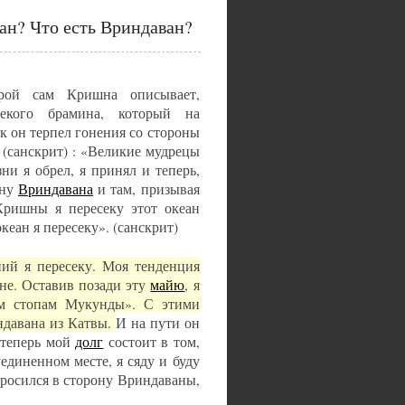
ан? Что есть Вриндаван?
торой сам Кришна описывает,
екого брамина, который на
к он терпел гонения со стороны
 (санскрит) : «Великие мудрецы
и я обрел, я принял и теперь,
ону
Вриндавана
и там, призывая
ишны я пересеку этот океан
кеан я пересеку». (санскрит)
ний я пересеку. Моя тенденция
не. Оставив позади эту
майю
, я
 стопам Мукунды». С этими
ндавана из Катвы.
И на пути он
, теперь мой
долг
состоит в том,
единенном месте, я сяду и буду
росился в сторону Вриндаваны,