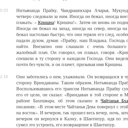
Нитьянанда Прабху, Чандрашекхара Ачарья, Мукунд
0:33
четверо следовали за ним. Иногда он бежал, иногда вне
плакать: «
Кришна
! Кришна!». Затем он вновь он подн
Иногда он бежал на запад, иногда на север, иногда н
бежал настолько быстро, что они теряли его след, особ
падали духом, думая: «Прабху, наш Владыка, Господь 
найти. Внезапно они слышали с очень большого 
жалобный плач. Он говорил, он плакал, говоря: «К
спешили в ту сторону и находили Господа. Они видели
почти без чувств, и он плачет, призывая имя Кришны.
Они заботились о нем, ухаживали. Он возвращался в ч
2:18
сторону Вриндаваны. Таким образом, Нитьянанда Прабх
Воспользовавшись его трансом Нитьянанда Прабху су
его от цели, он сказал: «Вриндаван в той стороне и
районе Бахешвара, об этом сказано в
Чайтанья Бха
писаниях: «В этом месте Чайтанья Дева повернул с этой
на восток». И вечером, так прошел весь вечер, ночь, зат
вечером он вернулся в Калну, в Шантипур, идя по эт
сумел это устроить, его возвращение в Шантипур.