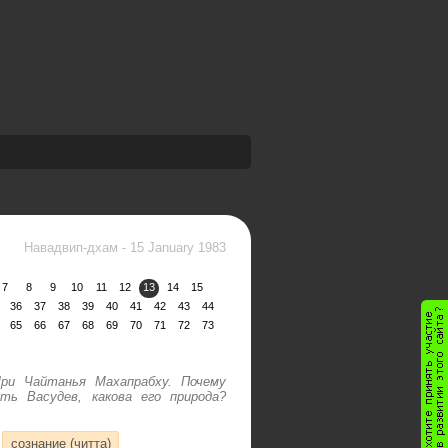
Навадвип-дхам
-
15 January 1983
7
8
9
10
11
12
13
14
15
36
37
38
39
40
41
42
43
44
65
66
67
68
69
70
71
72
73
ри Чайтанья Махапрабху. Почему
ь Васудев, какова его природа?
сознание (читта)