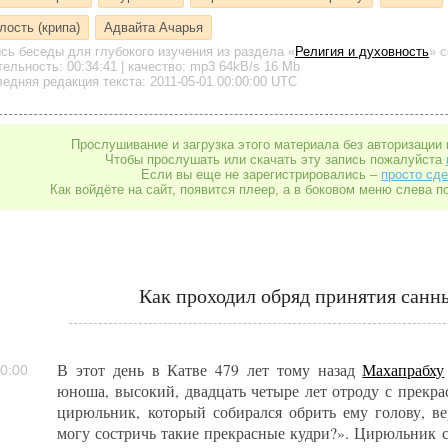
лость (крипа)
Адвайта Ачарья
ись беседы для глубокого изучения
из раздела «
Религия и духовность
»
с
тельность:
00:34:41
| качество:
mp3
64kB/s
16 Mb
едняя редакция текста: 2011-05-01 00:00:00 UTC
Прослушивание и загрузка этого материала без авторизации 
Чтобы прослушать или скачать эту запись пожалуйста
Если вы еще не зарегистрировались –
просто сде
Как войдёте на сайт, появится плеер, а в боковом меню слева п
Как проходил обряд принятия санн
В этот день в Катве 479 лет тому назад
Махапрабху
0:00
юноша, высокий, двадцать четыре лет отроду с прекр
цирюльник, который собирался обрить ему голову, вер
могу состричь такие прекрасные кудри?». Цирюльник ст