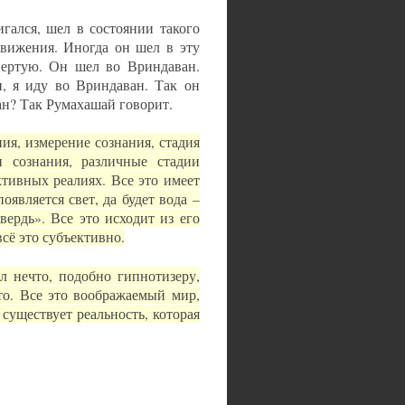
гался, шел в состоянии такого
движения. Иногда он шел в эту
твертую. Он шел во Вриндаван.
и, я иду во Вриндаван. Так он
ан? Так Румахашай говорит.
ия, измерение сознания, стадия
и сознания, различные стадии
ктивных реалиях. Все это имеет
оявляется свет, да будет вода –
вердь». Все это исходит из его
всё это субъективно.
л нечто, подобно гипнотизеру,
что. Все это воображаемый мир,
существует реальность, которая