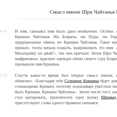
Смысл имени Шри Чайтанья 
И имя, санньяса имя было дано необычное. Особое, 
4:47
Кришна Чайтанья. Ни Бхарати, ни Пури, ни Гир
традиционные имена, но Кришна Чайтанья. Такое им
пришло, толпа начала плакать, выкрикивать это имя
Махапрабху ки джай!», так они кричали. Затем Шри Ча
шафрановых, красных одеждах обнял своего гуру Бхарат
призывали имя Кришны.
Спустя какое-то время был открыт смысл имени, е
5:52
объяснил: «Благодаря тебе
Сознание Кришны
будет дан
сознающими Кришну, поэтому подходящее уместное имя 
быть Кришна, Кришна Чайтанья». Затем после того, ка
стал цитировать, произносить одну шлоку
Шримад 
присутствуют слова одного брамина санньяси.