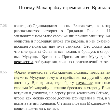
Почему Махапрабху стремился во Вриндав
(санскрит).Одиннадцатая песнь Бхагаватам, в ко
7:08
рассказывается история о Триданди Бикше . Н
заключительном этапе своей жизни принял санньясу. Ка
общества и последняя шлока это раздела, в ней сказано
прошлого показали нам путь санньясы. Это форму жизн
что мне делать? Оставив все позади, я брошусь в стор
имя Мукунды, Кришны… Призывая имя Мукунды, Кр
невежества
, заблуждения, ложных представлений, этот о
«Океан невежества, заблуждения, ложных представле
8:55
служить Мукунде, тому кто пребывает на другой сторо
достигну Вриндавана, где обрету
служение
лотосным
словами Махапрабху внезапно бросился в сторону Ври
вступил в джунгли, на берегу реки. (санскрит).Сейчас
чтобы как можно скорее достичь Вриндавана и там, в у
призывать имя Кришны. С этими словами Махапрабху б
вошел в джунгли к вечеру.