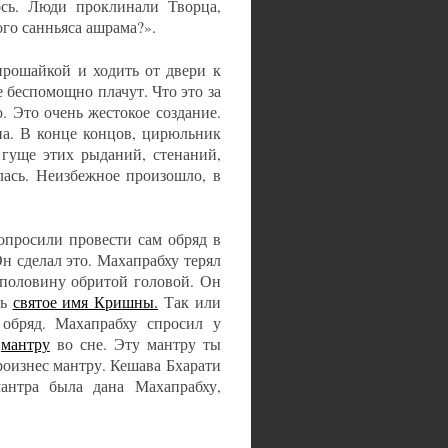
ось. Люди проклинали Творца,
ого санньяса ашрама?».
прошайкой и ходить от двери к
е беспомощно плачут. Что это за
. Это очень жестокое создание.
на. В конце концов, цирюльник
 гуще этих рыданий, стенаний,
лась. Неизбежное произошло, в
опросили провести сам обряд в
н сделал это. Махапрабху терял
аполовину обритой головой. Он
ть
святое имя Кришны.
Так или
 обряд. Махапрабху спросил у
у
мантру
во сне. Эту мантру ты
роизнес мантру. Кешава Бхарати
мантра была дана Махапрабху,