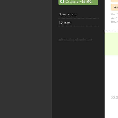
Скачать
~16 Мб.
ми
зап
Транскрипт
дли
посл
Цитаты
advertising placeholder
00:0