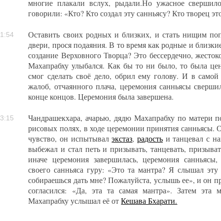
многие плакали вслух, рыдали.Но ужасное свершил
говорили: «Кто? Кто создал эту санньясу? Кто творец эт
Оставить своих родных и близких, и стать нищим по
1:54
двери, прося подаяния. В то время как родные и близки
создание Верховного Творца? Это бессердечно, жестоко
Махапрабху улыбался. Как бы то ни было, то была це
смог сделать своё дело, обрил ему голову. И в самой
жалоб, отчаянного плача, церемония санньясы сверши
конце концов. Церемония была завершена.
Чандрашекхара, ачарью, дядю Махапрабху по матери п
3:15
рисовых полях, в ходе церемонии принятия санньясы. О
чувство, он испытывал
экстаз
,
радость
и танцевал с н
выбежал и стал петь и призывать, танцевать, призыва
иначе церемония завершилась, церемония санньясы,
своего санньяса гуру: «Это та мантра? Я слышал эт
собираешься дать мне? Пожалуйста, услышь ее», и он п
согласился: «Да, эта та самая мантра». Затем эта 
Махапрабху услышал её от
Кешава Бхарати.