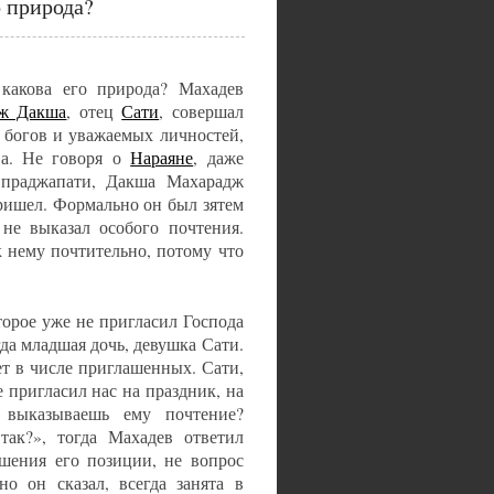
о природа?
 какова его природа? Махадев
ж Дакша
, отец
Сати
, совершал
х богов и уважаемых личностей,
а. Не говоря о
Нараяне
, даже
праджапати, Дакша Махарадж
ришел. Формально он был зятем
не выказал особого почтения.
к нему почтительно, потому что
орое уже не пригласил Господа
да младшая дочь, девушка Сати.
т в числе приглашенных. Сати,
 пригласил нас на праздник, на
выказываешь ему почтение?
так?», тогда Махадев ответил
ьшения его позиции, не вопрос
но он сказал, всегда занята в