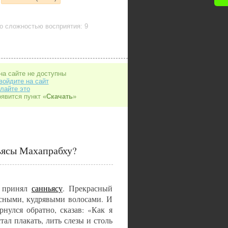
о сложностью восприятия: 9
на сайте не доступны
войдите на сайт
лайте это
оявится пункт «
Скачать
»
ьясы Махапрабху?
принял
санньясу
. Прекрасный
асными, кудрявыми волосами. И
нулся обратно, сказав: «Как я
ал плакать, лить слезы и столь