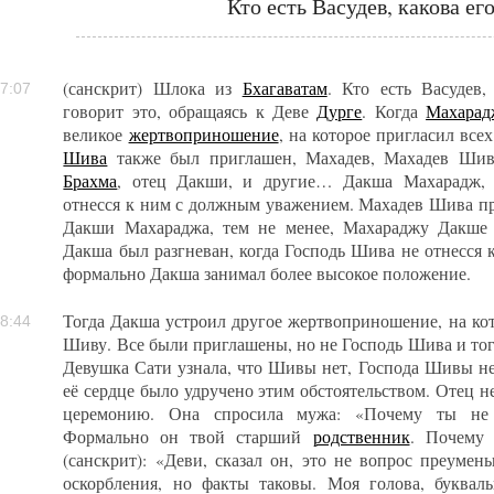
Кто есть Васудев, какова ег
(санскрит) Шлока из
Бхагаватам
. Кто есть Васудев,
7:07
говорит это, обращаясь к Деве
Дурге
. Когда
Махарад
великое
жертвоприношение
, на которое пригласил все
Шива
также был приглашен, Махадев, Махадев Шив
Брахма
, отец Дакши, и другие… Дакша Махарадж, 
отнесся к ним с должным уважением. Махадев Шива п
Дакши Махараджа, тем не менее, Махараджу Дакше 
Дакша был разгневан, когда Господь Шива не отнесся 
формально Дакша занимал более высокое положение.
Тогда Дакша устроил другое жертвоприношение, на кот
8:44
Шиву. Все были приглашены, но не Господь Шива и тог
Девушка Сати узнала, что Шивы нет, Господа Шивы не
её сердце было удручено этим обстоятельством. Отец не
церемонию. Она спросила мужа: «Почему ты не 
Формально он твой старший
родственник
. Почему 
(санскрит): «Деви, сказал он, это не вопрос преумен
оскорбления, но факты таковы. Моя голова, букваль