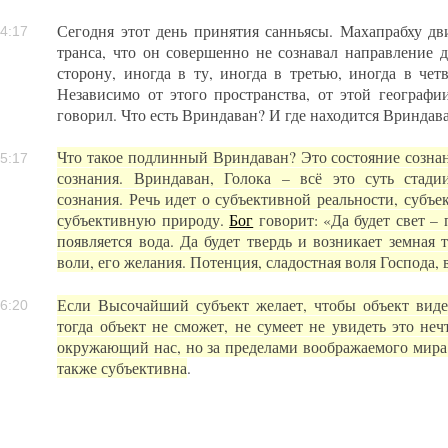
Сегодня этот день принятия санньясы. Махапрабху дви
4:17
транса, что он совершенно не сознавал направление 
сторону, иногда в ту, иногда в третью, иногда в че
Независимо от этого пространства, от этой географи
говорил. Что есть Вриндаван? И где находится Вриндав
Что такое подлинный Вриндаван? Это состояние сознан
5:17
сознания. Вриндаван, Голока – всё это суть стади
сознания. Речь идет о субъективной реальности, субъе
субъективную природу.
Бог
говорит: «Да будет свет – п
появляется вода. Да будет твердь и возникает земная т
воли, его желания. Потенция, сладостная воля Господа, 
Если Высочайший субъект желает, чтобы объект виде
6:20
тогда объект не сможет, не сумеет не увидеть это не
окружающий нас, но за пределами воображаемого мира 
также субъективна
.