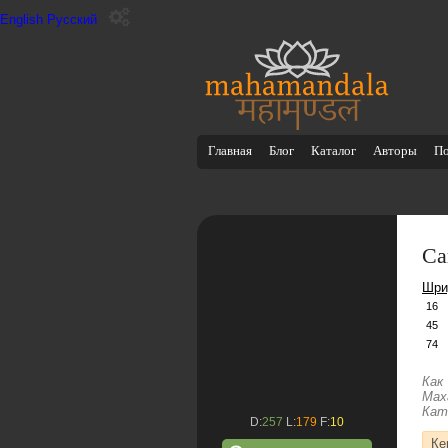
English
Русский
Главная
Блог
Каталог
Авторы
П
Са
Шри
16
45
74
Как
Мах
Кат
D:
257
L:
179
F:
10
Ке