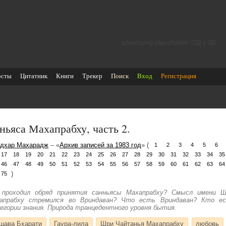
advertising placeholder 728 х 90
осты
Цитатник
Книги
Трекер
Поиск
Вход
Регистрация
ньяса Махапрабху, часть 2.
дхар Махарадж
– «
Архив записей за 1983 год
» (
1
2
3
4
5
6
17
18
19
20
21
22
23
24
25
26
27
28
29
30
31
32
33
34
35
46
47
48
49
50
51
52
53
54
55
56
57
58
59
60
61
62
63
64
)
75
 проходил обряд принятия санньясы Махапрабху? Смысл имени Ш
апрабху стремился во Вриндаван? Что есть Вриндаван? Кто ест
егории знания. Природа транцедентного уровня бытия.
шава Бхарати
Гаура-лила
Шри Чайтанья Махапрабху
любовь