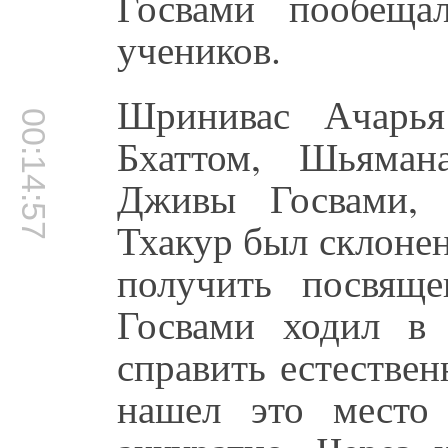
Госвами пообеща
учеников.
Шринивас Ачарья
00:14:57
Бхаттом, Шьяман
Дживы Госвами, 
Тхакур был склонен
получить посвящ
Госвами ходил в 
справить естестве
нашел это место