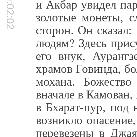
00:02:02
и Акбар увидел па
золотые монеты, с
сторон. Он сказал:
людям? Здесь прис
его внук, Ауранг
храмов Говинда, б
мохана. Божество
вначале в Камован,
в Бхарат-пур, под 
возникло опасение
перевезены в Джа