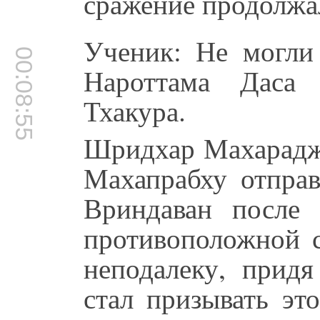
сражение продолжал
Ученик: Не могли
00:08:55
Нароттама Даса 
Тхакура.
Шридхар Махарадж:
Махапрабху отправ
Вриндаван после 
противоположной с
неподалеку, придя
стал призывать эт