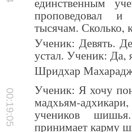
единственным уч
проповедовал и
тысячам. Сколько, 
Ученик: Девять. Д
устал. Ученик: Да, 
Шридхар Махарадж:
Ученик: Я хочу пон
00:19:05
мадхьям-адхикари,
учеников шишь
принимает карму ш