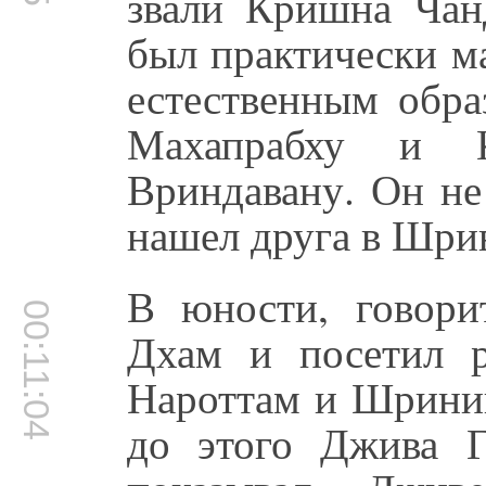
звали Кришна Чан
был практически м
естественным обра
Махапрабху и 
Вриндавану. Он не
нашел друга в Шрив
В юности, говори
00:11:04
Дхам и посетил р
Нароттам и Шринив
до этого Джива Г