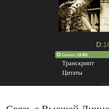
D:
1
Скачать
~15 Мб.
Транскрипт
Цитаты
adver
Связь с Высшей Личн