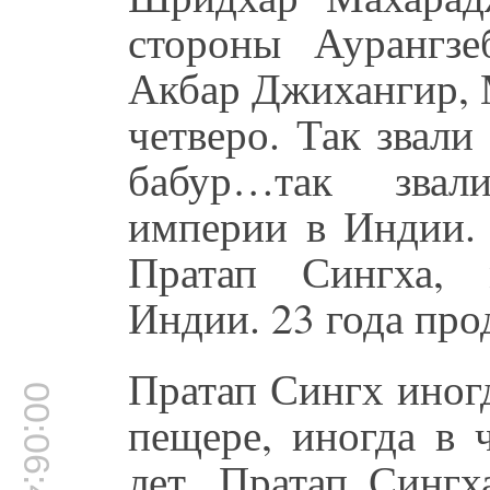
стороны Аурангзе
Акбар Джихангир, 
четверо. Так звали 
бабур…так звал
империи в Индии.
Пратап Сингха, 
Индии. 23 года про
Пратап Сингх иногд
00:06:40
пещере, иногда в 
лет, Пратап Сингх