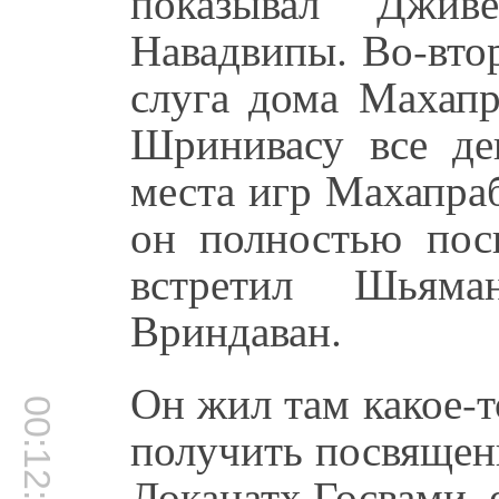
показывал Джив
Навадвипы. Во-вто
слуга дома Махапр
Шринивасу все дев
места игр Махапраб
он полностью пос
встретил Шьям
Вриндаван.
Он жил там какое-т
00:12:18
получить посвящен
Локанатх Госвами, 