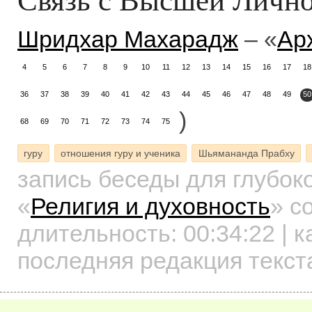
Шридхар Махарадж
– «
Ар
4
5
6
7
8
9
10
11
12
13
14
15
16
17
18
36
37
38
39
40
41
42
43
44
45
46
47
48
49
50
)
68
69
70
71
72
73
74
75
гуру
отношения гуру и ученика
Шьямананда Прабху
запись беседы для глубок
«
Религия и духовность
»
со
длительность:
00:34:22
| к
последняя редакция текст