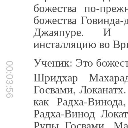
божества по-преж
божества Говинда-
Джаяпуре. И
инсталляцию во Вр
Ученик: Это божес
00:03:56
Шридхар Махарад
Госвами, Локанатх
как Радха-Винода,
Радха-Винод Локат
Рупы Госвами. Ма