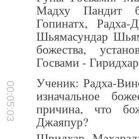
Мадху Пандит б
Гопинатх, Радха
Шьямасундар Шьям
божества, устан
Госвами - Гиридхар
Ученик: Радха-Вин
00:05:03
изначальное боже
причина, что бо
Джаяпур?
Шридхар Махарад