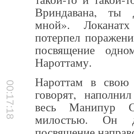
Вриндавана, ты 
мной». Локанат
потерпел поражени
посвящение одно
Нароттаму.
Нароттам в свою 
00:17:18
говорят, наполни
весь Манипур С
милостью. Он д
посвящение направо