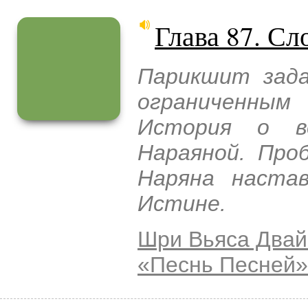
Глава 87. Сл
Парикшит зада
ограниченным
История о в
Нараяной. Про
Наряна наста
Истине.
Шри Вьяса Двай
«Песнь Песней»