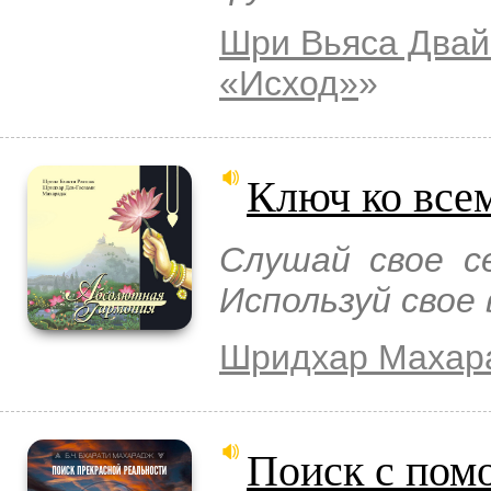
Шри Вьяса Двай
«Исход»
»
Ключ ко все
Слушай свое с
Используй свое 
Шридхар Махар
Поиск с пом