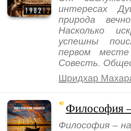
интересах Ду
природа вечн
Насколько ис
успешны поис
первом мест
Совесть. Обще
Шридхар Махар
Философия –
Философия – на