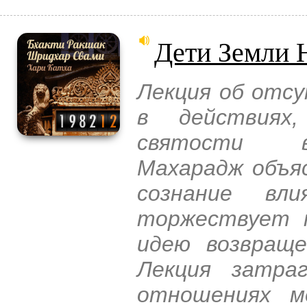
Дети Земли 
Лекция об отс
в действиях
святости в
Махарадж объяс
сознание вл
торжествует 
идею возвраще
Лекция затра
отношениях м