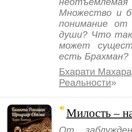
неотъемлем
Множество и б
понимание от
души? Что так
может сущест
есть Брахман?
Бхарати Махар
Реальности
»
Милость – н
От заблужде