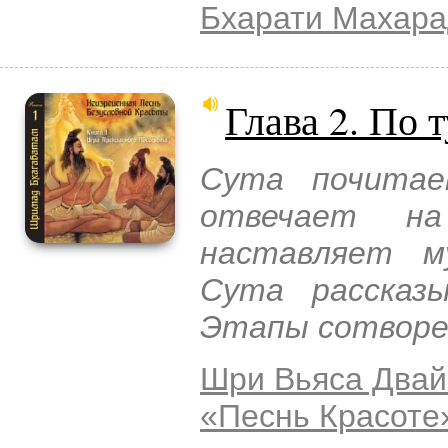
Бхарати Махар
Глава 2. По 
Сута почитае
отвечает на
наставляет м
Сута рассказ
Этапы сотворе
Шри Вьяса Двай
«Песнь Красоте