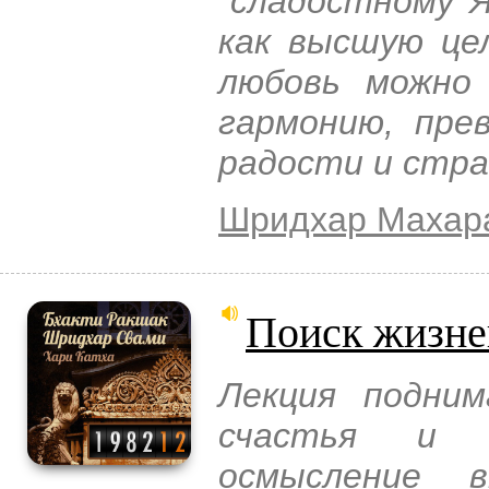
"сладостному Я
как высшую цел
любовь можно
гармонию, пре
радости и стра
Шридхар Махар
Поиск жизне
Лекция подним
счастья и 
осмысление в