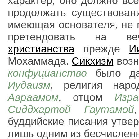
характер, оно должно вс
продолжать существован
имеющая основателя, не м
претендовать на ве
христианства
прежде
И
Мохаммада.
Сикхизм
возн
конфуцианство
было да
Иудаизм
, религия наро
Авраамом
, отцом
Изра
Сиддхартой Гаутамой
буддийские писания утве
лишь одним из бесчисленн