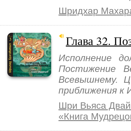
Шридхар Махар
Глава 32. По
Исполнение до
Постижение В
Всевышнему. Ц
приближения к 
Шри Вьяса Двай
«Книга Мудрецо