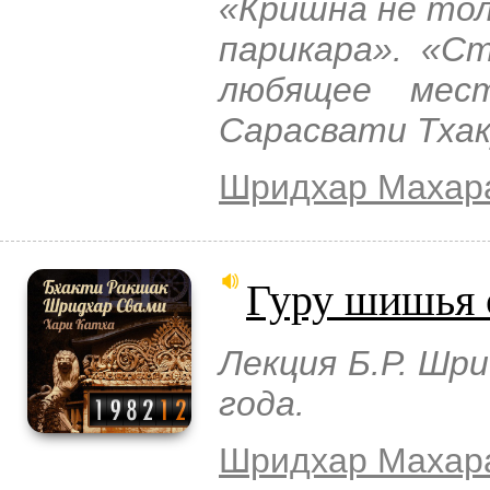
«Кришна не толь
парикара». «Ст
любящее мест
Сарасвати Тхак
Шридхар Махар
Гуру шишья 
Лекция Б.Р. Шр
года.
Шридхар Махар