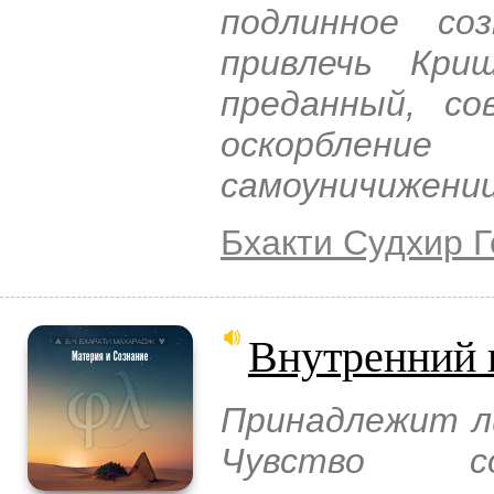
подлинное с
привлечь Кр
преданный, с
оскорблен
самоуничижении
Бхакти Судхир 
Внутренний 
Принадлежит л
Чувство со