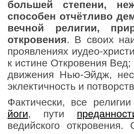
большей степени, не
способен отчётливо де
вечной религии, при
откровения
. В своих на
проявлениях иудео-христ
к истине Откровения Вед; 
движения Нью-Эйдж, нес
эклектичность и потворст
Фактически, все религи
йоги
, пути
преданност
ведийского откровения.