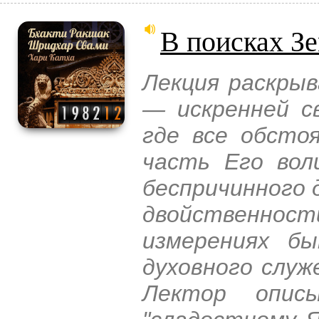
В поисках З
Лекция раскры
— искренней с
где все обсто
часть Его вол
беспричинного 
двойственно
измерениях б
духовного служ
Лектор опис