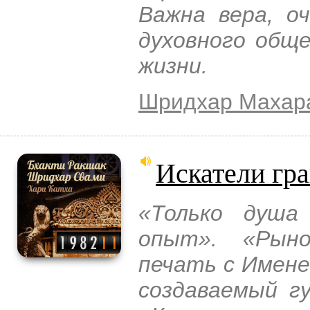
Важна вера, о
духовного общ
жизни.
Шридхар Махар
Искатели гр
«Только душа
опыт». «Рыно
печать с Имене
создаваемый г