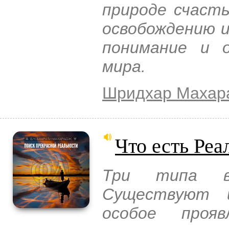
природе счасть
освобождению и
понимание и 
мира.
Шридхар Махар
Что есть Реа
Три типа в
Существуют и
особое проя