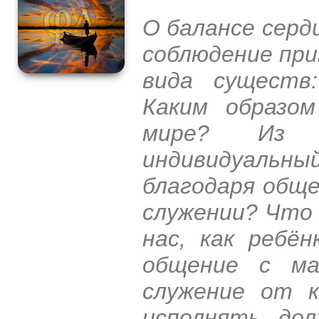
О балансе сердц
соблюдение при
вида существ
Каким образо
мире? Из 
индивидуальн
благодаря обще
служении? Что 
нас, как ребё
общение с ма
служение от 
исполнять до