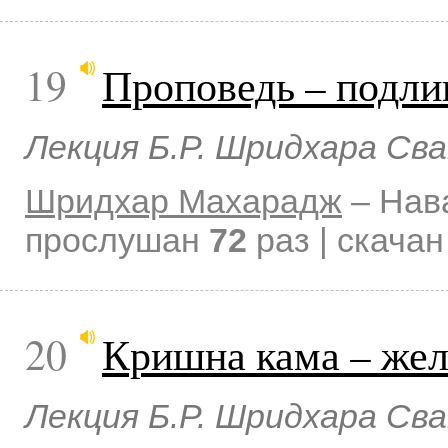
19
Проповедь – подл
Лекция Б.Р. Шридхара Св
Шридхар Махарадж
–
Нав
прослушан
72
раз | скача
20
Кришна кама – жел
Лекция Б.Р. Шридхара Св