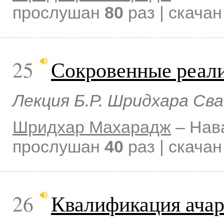
прослушан
80
раз | скача
25
Сокровенные реал
Лекция Б.Р. Шридхара Св
Шридхар Махарадж
–
Нав
прослушан
40
раз | скача
26
Квалификация ача