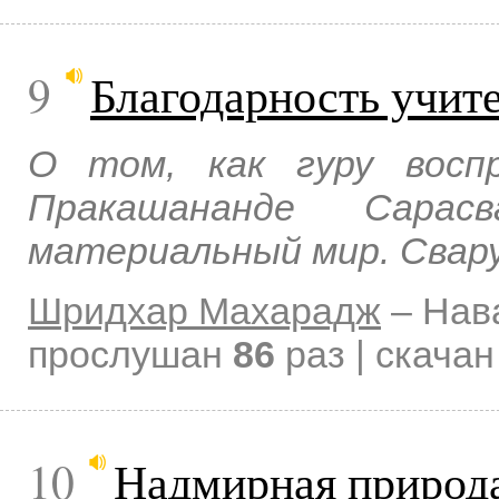
9
Благодарность учит
О том, как гуру восп
Пракашананде Сарасв
материальный мир. Свару
Шридхар Махарадж
–
Нав
прослушан
86
раз | скача
10
Надмирная природ