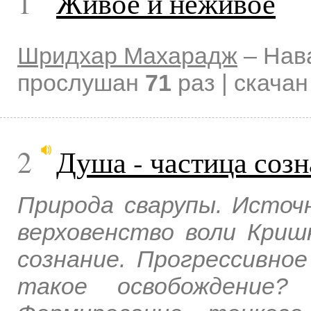
1
Живое и неживое
Шридхар Махарадж
–
Нав
прослушан
71
раз | скача
2
Душа - частица соз
Природа сварупы. Источ
верховенство воли Криш
сознание. Прогрессивно
такое освобождение?