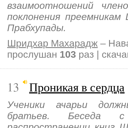
взаимоотношений член
поклонения преемникам
Прабхупады.
Шридхар Махарадж
–
Нав
прослушан
103
раз | скач
13
Проникая в сердца
Ученики ачарьи долж
братьев. Беседа 
распространении книг 