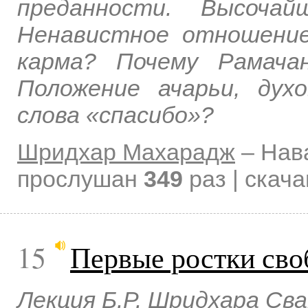
преданности. Высочай
Ненавистное отношение
карма? Почему Рамача
Положение ачарьи, дух
слова «спасибо»?
Шридхар Махарадж
–
Нав
прослушан
349
раз | скач
15
Первые ростки сво
Лекция Б.Р. Шридхара Св