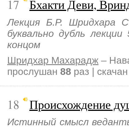
17
Бхакти Деви, Врин
Лекция Б.Р. Шридхара 
буквально дубль лекции
концом
Шридхар Махарадж
–
Нав
прослушан
88
раз | скача
18
Происхождение ду
Истинный смысл ведант