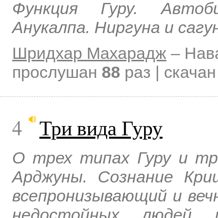
Функция Гуру. Автоби
Анукалпа. Ниргуна и сагу
Шридхар Махарадж
–
Нав
прослушан
88
раз | скача
4
Три вида Гуру
О трех типах Гуру и тр
Арджуны. Сознание Кр
всепронизывающий и веч
недостойных людей и