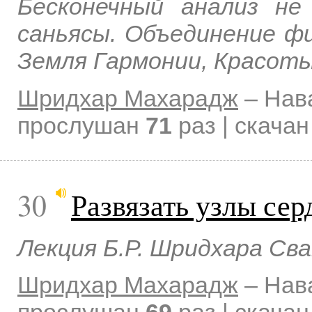
Бесконечный анализ не
саньясы. Объединение фи
Земля Гармонии, Красоты
Шридхар Махарадж
–
Нав
прослушан
71
раз | скача
30
Развязать узлы сер
Лекция Б.Р. Шридхара Св
Шридхар Махарадж
–
Нав