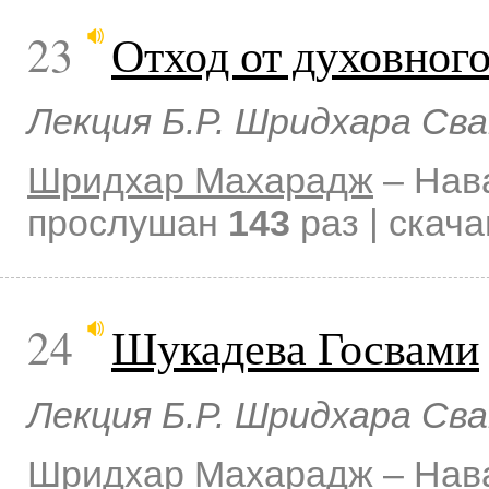
23
Отход от духовного
Лекция Б.Р. Шридхара Св
Шридхар Махарадж
–
Нав
прослушан
143
раз | скач
24
Шукадева Госвами
Лекция Б.Р. Шридхара Св
Шридхар Махарадж
–
Нав