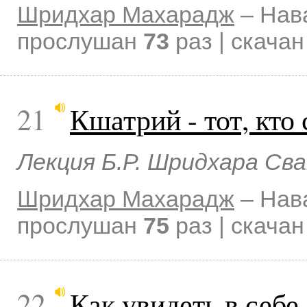
Шридхар Махарадж
–
Нав
прослушан
73
раз | скача
21
Кшатрий - тот, кто
Лекция Б.Р. Шридхара Сва
Шридхар Махарадж
–
Нав
прослушан
75
раз | скача
22
Как увидеть в себе