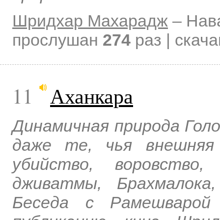
Шридхар Махарадж
–
Нав
прослушан
274
раз | скач
11
Аханкара
Динамичная природа Голок
даже те, чья внешняя
убийство, воровство,
дживатмы, Брахмалока
Беседа с Рамешварой