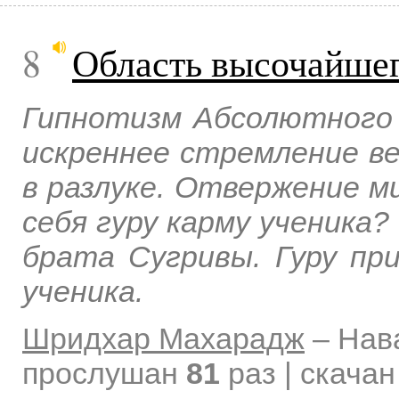
8
Область высочайшег
Гипнотизм Абсолютного 
искреннее стремление в
в разлуке. Отвержение м
себя гуру карму ученика?
брата Сугривы. Гуру п
ученика.
Шридхар Махарадж
–
Нав
прослушан
81
раз | скача