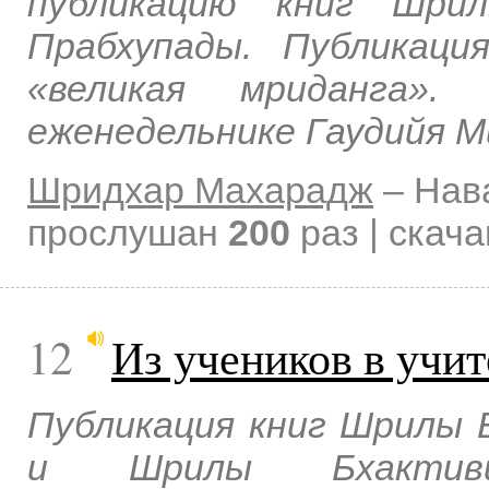
публикацию книг Шри
Прабхупады. Публикаци
«великая мриданга»
еженедельнике Гаудийя М
Шридхар Махарадж
–
Нав
прослушан
200
раз | скач
12
Из учеников в учит
Публикация книг Шрилы
и Шрилы Бхактиви