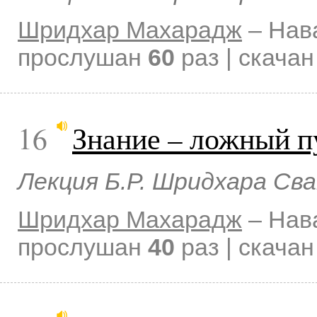
Шридхар Махарадж
–
Нав
прослушан
60
раз | скача
16
Знание – ложный п
Лекция Б.Р. Шридхара Св
Шридхар Махарадж
–
Нав
прослушан
40
раз | скача