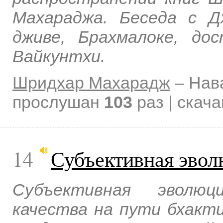
Махараджа. Беседа с 
дживе, Брахмалоке, до
Вайкунтхи.
Шридхар Махарадж
–
Нав
прослушан
103
раз | скач
14
Субъективная эво
Субъективная эволюц
качества на пути бхакти