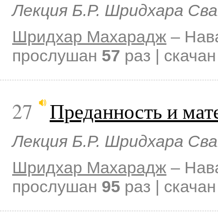
Лекция Б.Р. Шридхара Св
Шридхар Махарадж
–
Нав
прослушан
57
раз | скача
27
Преданность и мат
Лекция Б.Р. Шридхара Св
Шридхар Махарадж
–
Нав
прослушан
95
раз | скача