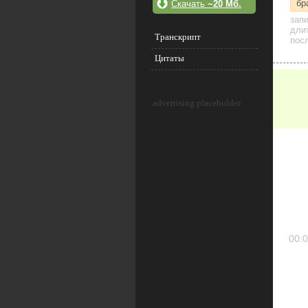
бр
Скачать
~20 Мб.
зап
дли
Транскрипт
посл
Цитаты
advertising placeholder
00:0