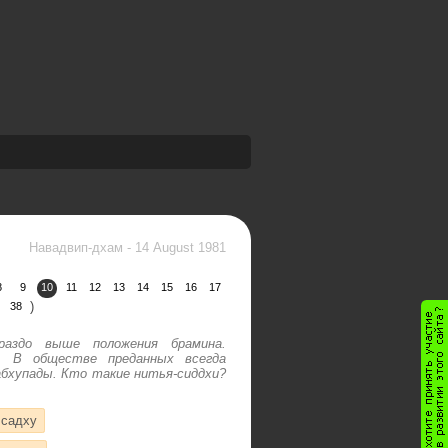
Навадвип-дхам
-
14 August 1981
8
9
10
11
12
13
14
15
16
17
)
38
раздо выше положения брамина.
и. В обществе преданных всегда
бхупады. Кто такие нитья-сиддхи?
садху