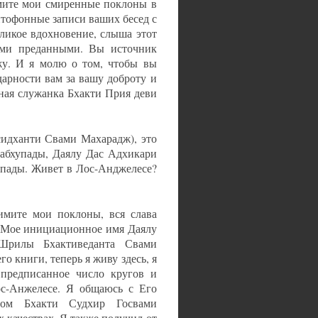
мите мои смиренные поклоны в
тофонные записи ваших бесед с
ликое вдохновение, слыша этот
ми преданными. Вы источник
жу. И я молю о том, чтобы вы
арности вам за вашу доброту и
ная служанка Бхакти Прия деви
сидханти Свами Махарадж), это
рабхупады, Даялу Дас Адхикари
упады. Живет в Лос-Анджелесе?
мите мои поклоны, вся слава
я. Мое инициационное имя Даялу
Шрилы Бхактиведанта Свами
го книги, теперь я живу здесь, я
 предписанное число кругов и
с-Анжелесе. Я общаюсь с Его
ом Бхакти Судхир Госвами
 качествах. Я также получил от