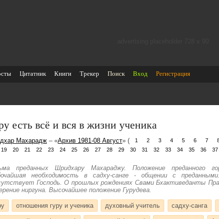
advertising placeholder 728 х 90
осты
Цитатник
Книги
Трекер
Поиск
Вход
Регистрация
ру есть всё и вся в жизни ученика
дхар Махарадж
– «
Архив 1981-08 Август
» (
1
2
3
4
5
6
7
19
20
21
22
23
24
25
26
27
28
29
30
31
32
33
34
35
36
37
ьма преданных Шридхару Махараджу. Положение преданного го
бочайшая необходимость в садху-санге - общении с преданным
сутствует Господь. О прошлых рождениях Свами Бхактиведанты Пра
ерение ниргуна. Высочайшее положение Гурудева.
ру
отношения гуру и ученика
духовный учитель
садху-санга