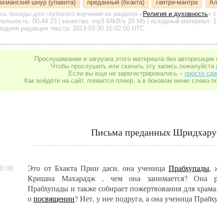
ахманский шнур (упавита)
преданный (бхакта)
гаятри-мантра
Ал
ись беседы для глубокого изучения
из раздела «
Религия и духовность
»
с
тельность:
00:44:23
| качество:
mp3
64kB/s
20 Mb
| исходный материал: 1
едняя редакция текста: 2013-03-30 15:02:00 UTC
Прослушивание и загрузка этого материала без авторизации 
Чтобы прослушать или скачать эту запись пожалуйста
Если вы еще не зарегистрировались –
просто сде
Как войдёте на сайт, появится плеер, а в боковом меню слева п
Письма преданных Шридхару
Это от Бхакта Прии даси, она ученица
Прабхупады
, 
0:00
Кришна Махарадж , чем она занимается? Она р
Прабхупады и также собирает пожертвования для храма
о
посвящении
? Нет, у нее подруга, а она ученица Праб