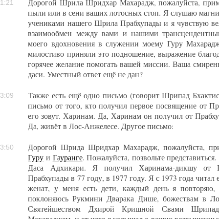
Дорогой Шрила Шридхар Махарадж, пожалуйста, при
1:21
пыли или в сени ваших лотосных стоп. Я слушаю магни
учениками нашего Шрила Прабхупады и я чувствую ве
взаимообмен между вами и нашими трансцендентны
моего вдохновения в служении моему Гуру Махарад
милостиво приняли это подношение, выражение благод
горячее желание помогать вашей миссии. Ваша смирен
даси. Уместный ответ ещё не дан?
Также есть ещё одно письмо (говорит Шрипад Бхакти
3:09
письмо от того, кто получил первое посвящение от П
его зовут. Харинам. Да, Харинам он получил от Прабх
Да, живёт в Лос-Анжелесе. Другое письмо:
Дорогой Шрида Шридхар Махарадж, пожалуйста, при
3:50
Гуру
и
Гауранге
. Пожалуйста, позвольте представитьс
Даса Адхикари. Я получил Харинама-дикшу от 
Прабхупады в 77 году, в 1977 году. Я с 1973 года читал е
женат, у меня есть дети, каждый день я повторяю,
поклоняюсь Рукмини Дварака Дише, божествам в Ло
Святейшеством Дхирой Кришной Свами Шрипад
Махараджем, и от него я услышал о ваших возвышенных