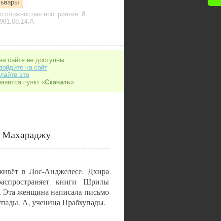
ьвары
о сложностью восприятия: 8
981.08.14.A
на сайте не доступны
войдите на сайт
лайте это
оявится пункт «
Скачать
»
 Махараджу
живёт в Лос-Анджелесе. Дхира
аспространяет книги Шрилы
. Эта женщина написала письмо
хупады. А, ученица Прабхупады.