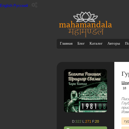
English
Русский
Главная
Блог
Каталог
Авторы
П
Гу
Шри
18
Пис
Глу
при
Изм
гу
D:
322
L:
271
F:
20