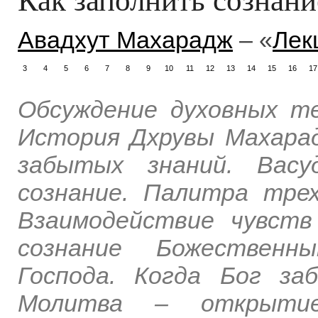
Авадхут Махарадж
– «
Лек
3
4
5
6
7
8
9
10
11
12
13
14
15
16
17
Обсуждение духовных те
История Дхрувы Махарад
забытых знаний. Васу
сознание. Палитра тре
Взаимодействие чувств
сознание Божественн
Господа. Когда Бог з
Молитва – открытие