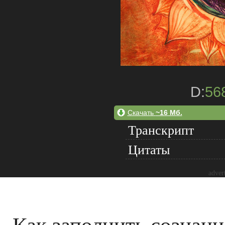
D:
56
Скачать
~16 Мб.
Транскрипт
Цитаты
adver
Как заполнить сознан