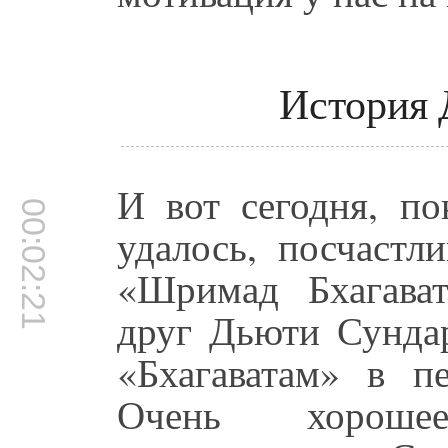
История
И вот сегодня, п
00:02:21
удалось, посчастл
«Шримад Бхагава
друг Дьюти Сундар
«Бхагаватам» в п
Очень хорошее